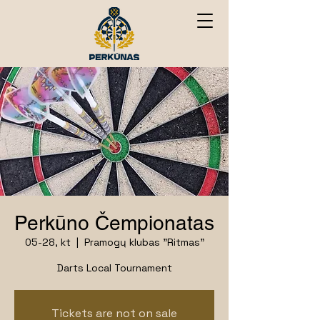
Perkūno Čempionatas
05-28, kt
  |  
Pramogų klubas "Ritmas"
Darts Local Tournament
Tickets are not on sale