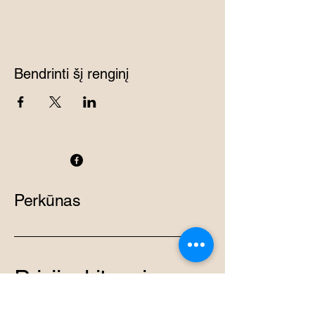
Bendrinti šį renginį
Perkūnas
Prisijunkite prie
smiginio