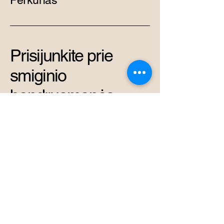
Perkūnas
Prisijunkite prie
smiginio
bendruomenės
+37069878966
admin@perkunas.club
Vytenio g. 42A, Vilnius,
Vilniaus miesto
savivaldybė, Lietuva