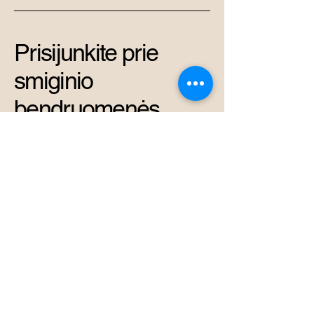
Prisijunkite prie
smiginio
bendruomenės
+37069878966
admin@perkunas.club
Vytenio g. 42A, Vilnius,
Vilniaus miesto
savivaldybė, Lietuva