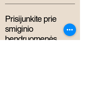
Prisijunkite prie
smiginio
bendruomenės
+37069878966
admin@perkunas.club
Vytenio g. 42A, Vilnius,
Vilniaus miesto
savivaldybė, Lietuva